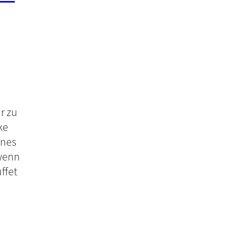
r zu
ke
anes
 wenn
ffet