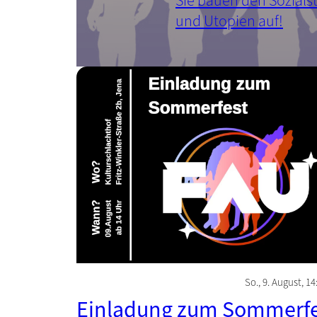
Sie bauen den Sozials
und Utopien auf!
So., 9. August, 1
Einladung zum Sommerfe