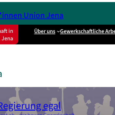
r*innen Union Jena
aft in
Über uns
Gewerkschaftliche Arbe
Jena
a
 Regierung egal