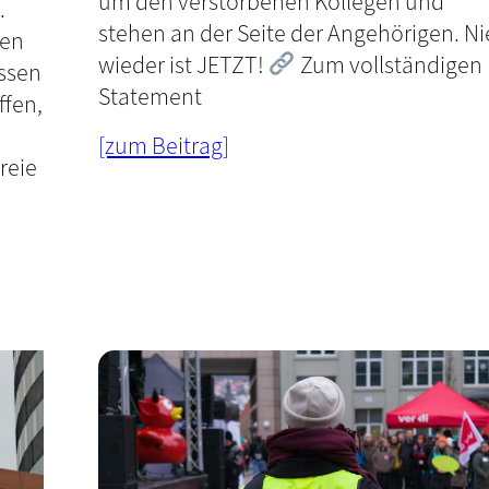
um den verstorbenen Kollegen und
.
stehen an der Seite der Angehörigen. Ni
fen
wieder ist JETZT!
Zum vollständigen
üssen
Statement
ffen,
[zum Beitrag]
reie