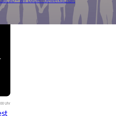
taat ab – wir bauen Gewerkschaft
4:00 Uhr
st