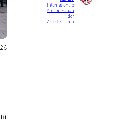
Internationale
Konföderation
der
Arbeiter:innen
026
r
vom
-