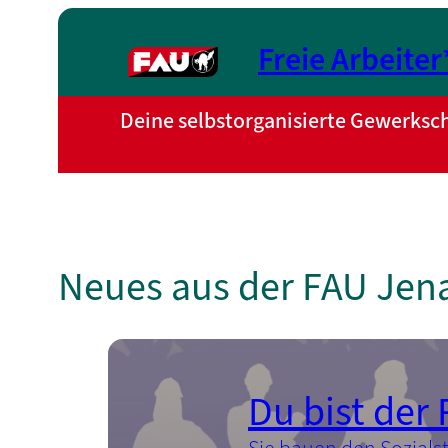
Zum
Inhalt
Freie Arbeite
springen
Deine selbstorganisierte Gewerksch
Neues aus der FAU Jen
Du bist der