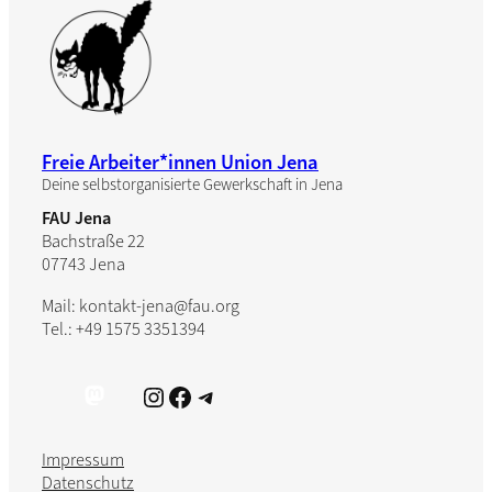
Freie Arbeiter*innen Union Jena
Deine selbstorganisierte Gewerkschaft in Jena
FAU Jena
Bachstraße 22
07743 Jena
Mail: kontakt-jena@fau.org
Tel.: +49 1575 3351394
Instagram
Facebook
Telegram
Impressum
Datenschutz