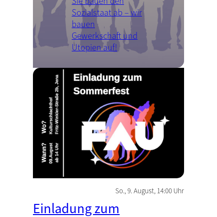
Sie bauen den
Sozialstaat ab – wir
bauen
Gewerkschaft und
Utopien auf!
So., 9. August, 14:00 Uhr
Einladung zum