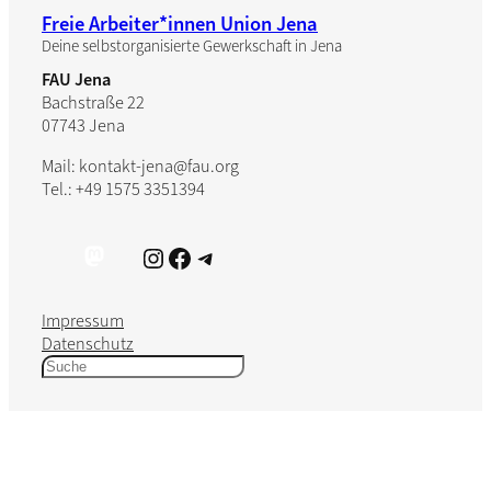
Freie Arbeiter*innen Union Jena
Deine selbstorganisierte Gewerkschaft in Jena
FAU Jena
Bachstraße 22
07743 Jena
Mail: kontakt-jena@fau.org
Tel.: +49 1575 3351394
Instagram
Facebook
Telegram
Impressum
Datenschutz
S
u
c
h
e