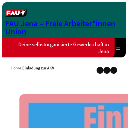
Zum
Inhalt
springen
FAU Jena – Freie Arbeiter*innen
Union
Deine selbstorganisierte Gewerkschaft in
Jena
Home
›
Einladung zur AKV
Instagram
Faceboo
Teleg