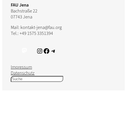
FAU Jena
Bachstraße 22
07743 Jena
Mail: kontakt-jena@fau.org
Tel.: +49 1575 3351394
Instagram
Facebook
Telegram
Impressum
Datenschutz
S
u
c
h
e
n