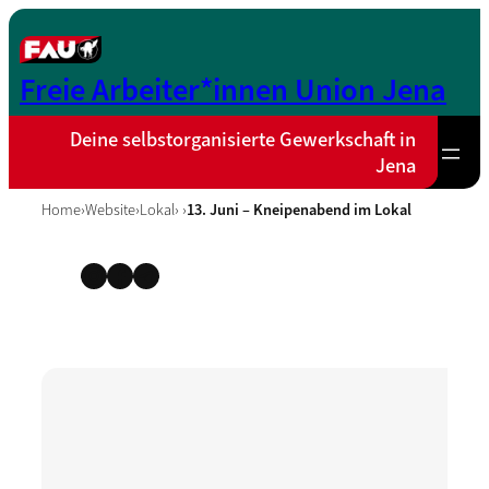
Zum
Inhalt
springen
Freie Arbeiter*innen Union Jena
Deine selbstorganisierte Gewerkschaft in
Jena
Home
›
Website
›
Lokal
› ›
13. Juni – Kneipenabend im Lokal
Instagram
Facebook
Telegram