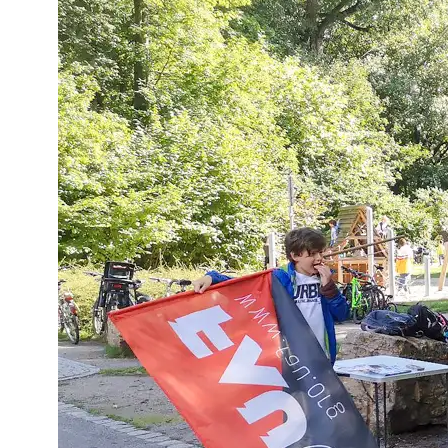
Al
st
Hi