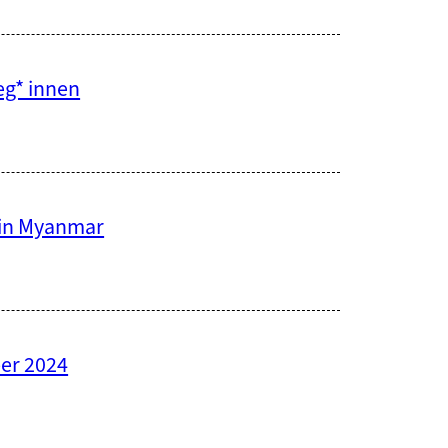
eg* innen
 in Myanmar
er 2024