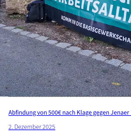
Flyeraktion vor REWE in der Neuen Mitte
18. Dezember 2025
„Ich war quasi eingekesselt.“ – Rewe drängt F
Aufhebungsvertrag
10. Dezember 2025
Abfindung von 500€ nach Klage gegen Jenae
2. Dezember 2025