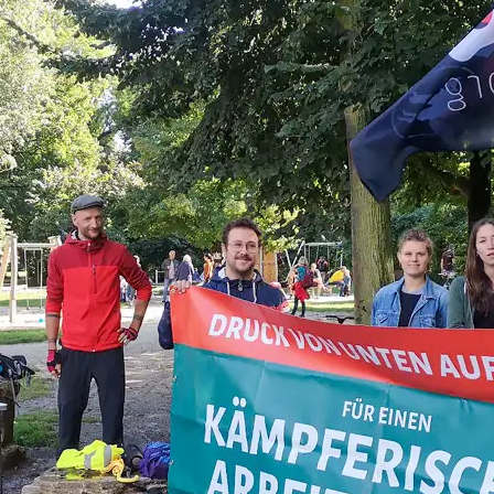
s Gewerkschaft kämpfen wir insbesondere für bess
ellen wir uns auch Konflikten mit der Arbeitgeben
er findet sich eine Übersicht über unsere aktuell
Erfolgreiche Lohneintreibung bei sozialem Tr
6. August 2026
„Für ein gutes Leben für Alle“: Warnstreik au
2026 Jena
15. Januar 2026