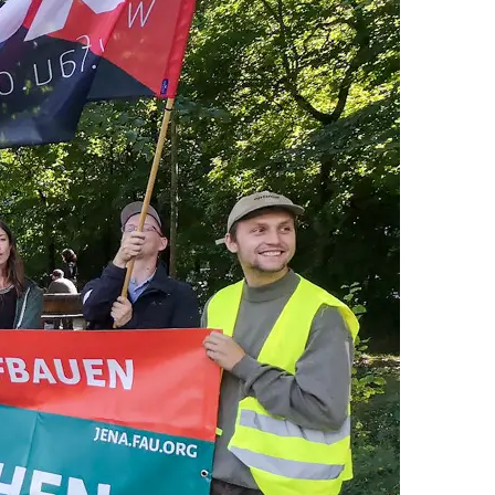
ere Bedingungen am Arbeitsplatz. Dafür
denseite und deren Interessenvertretung.
en und vergangenen Arbeitskämpfe.
äger
f dem Ernst-Abbe-Platz am 14. Januar